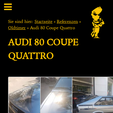
Sie sind hier:
Startseite
»
Referenzen
»
Oldtimer
»
Audi 80 Coupe Quattro
AUDI 80 COUPE
QUATTRO