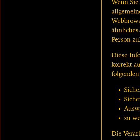
Wenn Sie 
allgemein
Webbrowse
ähnliches
Person zu
Diese Inf
korrekt a
folgenden
Siche
Siche
Auswe
zu we
Die Verar