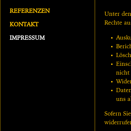
REFERENZEN
Unter den
Rechte au
KONTAKT
Ausku
IMPRESSUM
Beric
Lösch
Einsc
nicht
Wider
Daten
uns a
Sofern Sie
widerrufe