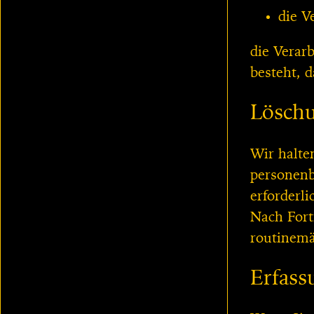
die V
die Verar
besteht, 
Löschu
Wir halte
personenb
erforderli
Nach Fort
routinemä
Erfass