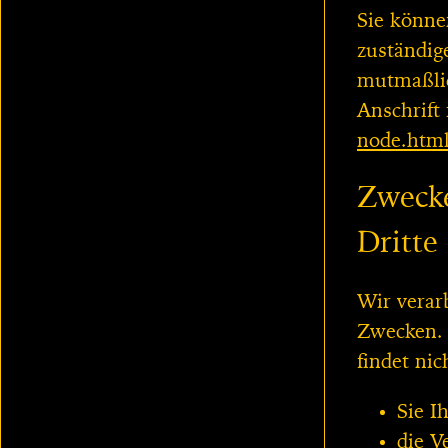
Sie könne
zuständig
mutmaßlic
Anschrift
node.htm
Zwecke
Dritte
Wir verar
Zwecken. 
findet nic
Sie I
die V