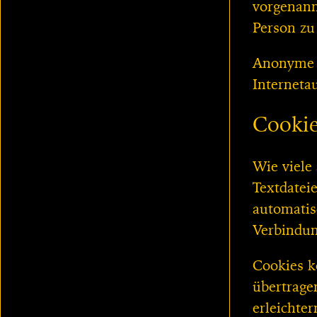
vorgenann
Person zu
Anonyme I
Interneta
Cooki
Wie viele
Textdatei
automatis
Verbindun
Cookies k
übertrage
erleichte