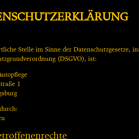
ENSCHUTZERKLÄRUNG
tliche Stelle im Sinne der Datenschutzgesetze, i
tzgrundverordnung (DSGVO), ist:
utopflege
Straße 1
gsburg
 durch:
cu
etroffenenrechte